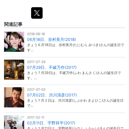
関連記事
2018-06-18
06月18日、谷村美月(2018)
きょう６月18日は、谷村美月(たにむら みつき)さんの誕生日で
す…
2017-07-29
07月29日、不破万作(2017)
きょう７月29日は、不破万作(ふわ まんさく)さんの誕生日で
す。…
2017-07-02
07月02日、渋川清彦(2017)
きょう７月２日は、渋川清彦(しぶかわ きよひこ)さんの誕生日
で…
2017-02-11
02月11日、宇野祥平(2017)
きょう２月11日は、宇野祥平(うの しょうへい)さんの誕生日で