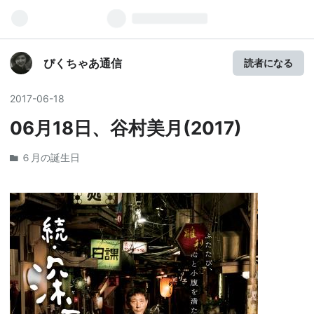
ぴくちゃあ通信
読者になる
2017
-
06
-
18
06月18日、谷村美月(2017)
６月の誕生日