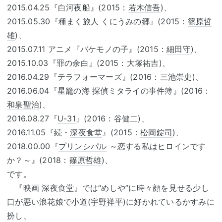
2015.04.25『白河夜船』(2015：
若木信吾
)、
2015.05.30『種まく旅人 くにうみの郷』(2015：
篠原哲
雄
)、
2015.07.11 アニメ『バケモノの子』(2015：
細田守
)、
2015.10.03『罪の余白』(2015：大塚祐吉)、
2016.04.29『
テラフォーマーズ
』(2016：
三池崇史
)、
2016.06.04『星籠の海 探偵ミタライの事件簿』(2016：
和泉聖治
)、
2016.08.27『
U-31
』(2016：谷健二)、
2016.11.05『続・
深夜食堂
』(2015：
松岡錠司
)、
2018.00.00『
プリンシパル
～恋する私はヒロインです
か？～』(2018：
篠原哲雄
)、
です。
『映画
深夜食堂
』では“めしや”に時々顔を見せる少し
口が悪い浪花娘で小道(
宇野祥平
)に好かれているかすみに
扮し、