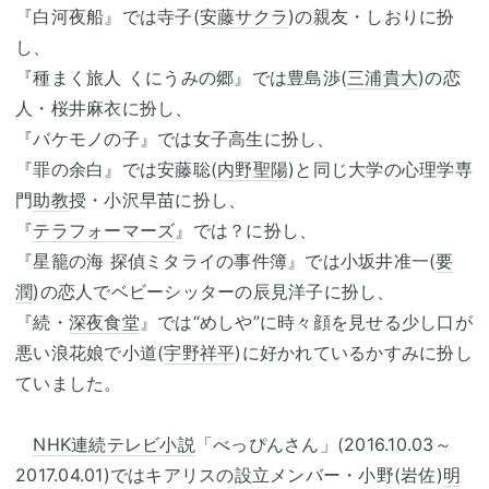
『白河夜船』では寺子(
安藤サクラ
)の親友・しおりに扮
し、
『種まく旅人 くにうみの郷』では豊島渉(
三浦貴大
)の恋
人・桜井麻衣に扮し、
『バケモノの子』では女子高生に扮し、
『罪の余白』では安藤聡(
内野聖陽
)と同じ大学の心理学専
門
助教
授・小沢早苗に扮し、
『
テラフォーマーズ
』では？に扮し、
『星籠の海 探偵ミタライの事件簿』では小坂井准一(
要
潤
)の恋人でベビーシッターの辰見洋子に扮し、
『続・
深夜食堂
』では“めしや”に時々顔を見せる少し口が
悪い浪花娘で小道(
宇野祥平
)に好かれているかすみに扮し
ていました。
NHK
連続テレビ小説
「べっぴんさん」(2016.10.03～
2017.04.01)ではキアリスの設立メンバー・小野(岩佐)
明