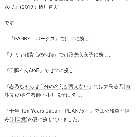
voi,1』(2019：越川道夫)、
です。
『PARKS パークス』
では？に扮し、
『ナミヤ雑貨店の軌跡』では浪矢芙美子に扮し、
『伊藤くんAtoE』では？に扮し、
『
志乃ちゃんは自分の名前が言えない
』では大島志乃(
南
沙良
)の担任教師・小川悦子に扮し、
『十年 Ten Years Japan「PLAN75」』では公務員・伊
丹(
川口覚
)の妻に扮していました。