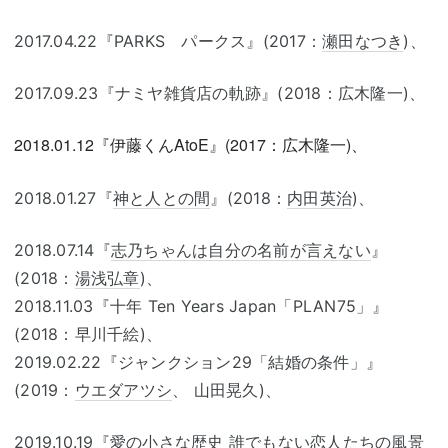
2017.04.22『PARKS パークス』(2017：
瀬田なつき
)、
2017.09.23『ナミヤ雑貨店の軌跡』(2018：広木隆一)、
2018.01.12『伊藤くんAtoE』(2017：広木隆一)、
2018.01.27『
神と人との間
』(2018：
内田英治
)、
2018.07.14『
志乃ちゃんは自分の名前が言えない
』
(2018：
湯浅弘章
)、
2018.11.03『十年 Ten Years Japan「PLAN75」』
(2018：早川千絵)、
2019.02.22『ジャンクション29「結婚の条件」』
(2019：
ウエダアツシ
、 山田晃久)、
2019.10.19『愛の小さな歴史 誰でもない恋人たちの風景