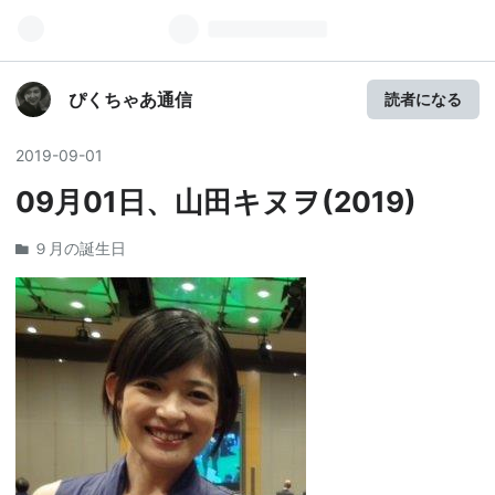
ぴくちゃあ通信
読者になる
2019
-
09
-
01
09月01日、山田キヌヲ(2019)
９月の誕生日