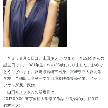
きょう９月１日は、
山田キヌヲ
(やまだ きぬお)さんの
誕生日です。1981年生まれの38歳になりました。おめで
とうございます。宮崎県
宮崎市
出身。宮崎県立大宮高等
学校、
早稲田大学
第一文学部演劇映像専修卒業。ノック
アウト所属。既婚。
山田キヌヲ
さんの最近作は、
2017.00.00
東京藝術大学
修了作品『情操家族』(2017：
竹林宏
之)、