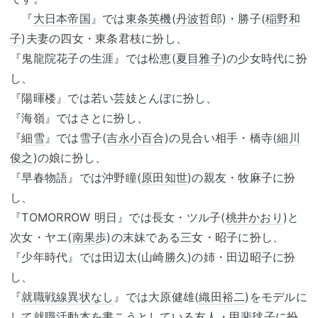
『
大日本帝国
』では
東条英機
(
丹波哲郎
)・勝子(
稲野和
子
)夫妻の四女・東条君枝に扮し、
『鬼龍院花子の生涯』では松恵(
夏目雅子
)の少女時代に扮
し、
『陽暉楼』では若い芸妓とんぼに扮し、
『海嶺』ではさとに扮し、
『
細雪
』では雪子(
吉永小百合
)の見合い相手・橋寺(
細川
俊之
)の娘に扮し、
『早春物語』では沖野瞳(
原田知世
)の親友・牧麻子に扮
し、
『TOMORROW 明日』では長女・ツル子(
桃井かおり
)と
次女・ヤエ(
南果歩
)の末妹である三女・昭子に扮し、
『少年時代』では田辺太(山崎勝久)の姉・田辺昭子に扮
し、
『
就職戦線異状なし
』では大原健雄(
織田裕二
)をモデルに
して就職活動本を書こうとしている友人・甲斐毬子に扮