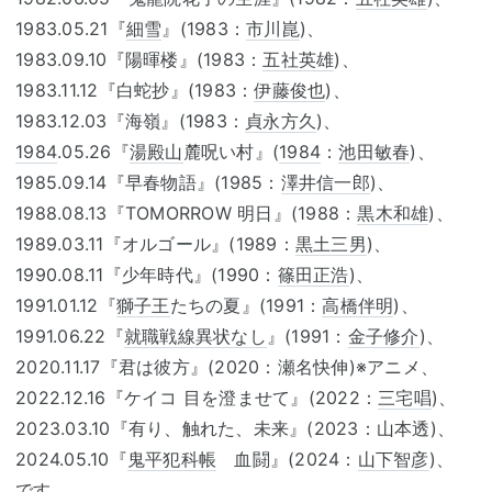
1983.05.21『
細雪
』(1983：
市川崑
)、
1983.09.10『陽暉楼』(1983：
五社英雄
)、
1983.11.12『白蛇抄』(1983：
伊藤俊也
)、
1983.12.03『海嶺』(1983：
貞永方久
)、
1984
.05.26『
湯殿山
麓呪い村』(
1984
：
池田敏春
)、
1985.09.14『早春物語』(1985：
澤井信一郎
)、
1988.08.13『TOMORROW 明日』(1988：
黒木和雄
)、
1989.03.11『オルゴール』(1989：
黒土三男
)、
1990.08.11『少年時代』(1990：
篠田正浩
)、
1991.01.12『
獅子王
たちの夏』(1991：
高橋伴明
)、
1991.06.22『
就職戦線異状なし
』(1991：
金子修介
)、
2020.11.17『君は彼方』(2020：瀬名快伸)※アニメ、
2022.12.16『ケイコ 目を澄ませて』(2022：
三宅唱
)、
2023.03.10『有り、触れた、未来』(2023：山本透)、
2024.05.10『
鬼平犯科帳
血闘』(2024：
山下智彦
)、
です。