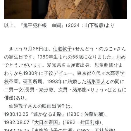
以上、『
鬼平犯科帳
血闘』(2024：
山下智彦
)より
きょう９月28日は、
仙道敦子
<せんどう・のぶこ>さん
の誕生日です。1969年生まれの55歳になりました。おめ
でとうございます。愛知県
名古屋市
出身。
児童劇団
ひま
わりから1980年に子役デビュー。東京都立
代々木高等学
校
卒業。
研音
所属。1993年に結婚した
緒形直人
との間に
二男一女(長男・緒形敦、次男・緒形龍<りょう>はともに
俳優)あり。
仙道敦子
さんの映画出演作は、
1980.10.25『遙かなる走路』(1980：
佐藤純彌
)、
1982.08.07『
大日本帝国
』(1982：
舛田利雄
)、
1982.06.05『鬼龍院花子の生涯』(1982：
五社英雄
)、