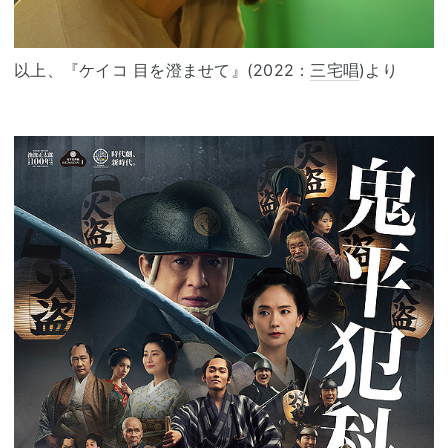
以上、『ケイコ 目を澄ませて』(2022：
三宅唱
)より