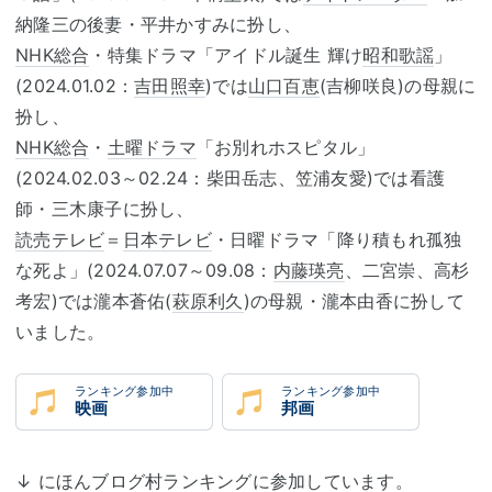
納隆三の後妻・平井かすみに扮し、
NHK総合
・特集ドラマ「アイドル誕生 輝け
昭和歌謡
」
(2024.01.02：
吉田照幸
)では
山口百恵
(吉柳咲良)の母親に
扮し、
NHK総合
・
土曜ドラマ
「お別れホスピタル」
(2024.02.03～02.24：柴田岳志、笠浦友愛)では看護
師・三木康子に扮し、
読売テレビ
＝
日本テレビ
・日曜ドラマ「降り積もれ孤独
な死よ」(2024.07.07～09.08：
内藤瑛亮
、二宮崇、高杉
考宏)では瀧本蒼佑(
萩原利久
)の母親・瀧本由香に扮して
いました。
ランキング参加中
ランキング参加中
映画
邦画
↓
にほんブログ村
ランキングに参加しています。