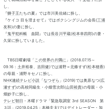
し、
『
獅子王
たちの夏』では市川美佐緒に扮し、
『ケイコ 目を澄ませて』ではボクシングジムの会長(
三浦
友和
)の妻に扮し、
『
鬼平犯科帳
血闘』では
長谷川平蔵
(
松本幸四郎
)の妻・
久栄に扮していました。
TBS日曜劇場「
この世界の片隅に
」(2018.07.15～
09.16：
土井裕泰
、
吉田健
)では浦野＝北條すず(
松本穂香
)
の母親・浦野キセノに扮し、
NHK
連続テレビ小説
「
なつぞら
」(2019)では奥原なつ(
広
瀬すず
)の高校同級生・小畑雪次郎(
山田裕貴
)の母親・小
畑妙子に扮し、
テレビ朝日
・木曜ドラマ「緊急取調室 3rd SEASON 第
３話」(2019.04.25：本橋圭太)では
デイトレーダー
・加